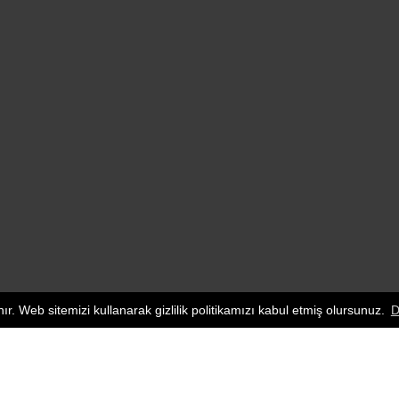
nır. Web sitemizi kullanarak gizlilik politikamızı kabul etmiş olursunuz.
D
Tokat Gaziosmanpaşa Üniversitesi, Taşlıçiftlik Yerl