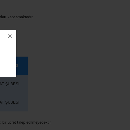
amları kapsamaktadır.
×
 ŞUBE ADI
AT ŞUBESİ
AT ŞUBESİ
ek bir ücret talep edilmeyecektir.