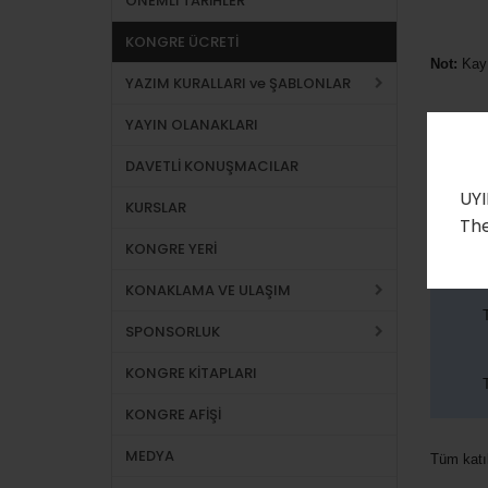
ÖNEMLİ TARİHLER
KONGRE ÜCRETİ
Not:
Kayı
YAZIM KURALLARI ve ŞABLONLAR
YAYIN OLANAKLARI
Banka B
DAVETLİ KONUŞMACILAR
Hesap Bil
UYI
KURSLAR
The
KONGRE YERİ
KONAKLAMA VE ULAŞIM
SPONSORLUK
KONGRE KİTAPLARI
KONGRE AFİŞİ
MEDYA
Tüm katılı