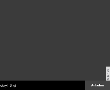
etaylı Bilgi
Anladım
SOSYAL MEDYA
eşkesi,