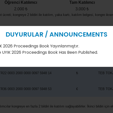
Öğrenci Katılımcı
Tam Katılımcı
2.000 ₺
3.000 ₺
t ücreti; kongreye 2 bildiri ile katılım, yaka kartı, katılım belgesi, kongre ikr
DUYURULAR / ANNOUNCEMENTS
ilgileri
gileri / Alıcı Adı: Tokat Teknopark A.Ş.
K 2026 Proceedings Book Yayınlanmıştır.
 UYIK 2026 Proceedings Book Has Been Published.
IBAN NO
PARA CİNSİ
BANKA /
TR22 0003 2000 0000 0097 5948 14
₺
TEB TOK
TR36 0003 2000 0000 0097 5948 53
€
TEB TOK
mcılar kongreye en fazla 2 bildiri ile katılım sağlayabilirler. İkinci bildiri için 