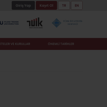
Giriş Yap
Kayıt Ol
TR
EN
İTELER VE KURULLAR
ÖNEMLİ TARİHLER